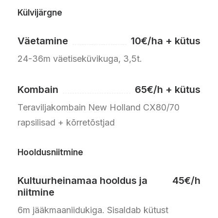
Külvijärgne
Väetamine
10€/ha + kütus
24-36m väetiseküvikuga, 3,5t.
Kombain
65€/h + kütus
Teraviljakombain New Holland CX80/70
rapsilisad + kõrretõstjad
Hooldusniitmine
Kultuurheinamaa hooldus ja
45€/h
niitmine
6m jääkmaaniidukiga. Sisaldab kütust