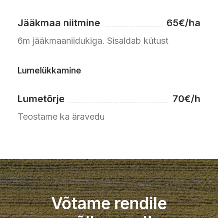
Jääkmaa niitmine
65€/ha
6m jääkmaaniidukiga. Sisaldab kütust
Lumelükkamine
Lumetõrje
70€/h
Teostame ka äravedu
Võtame rendile