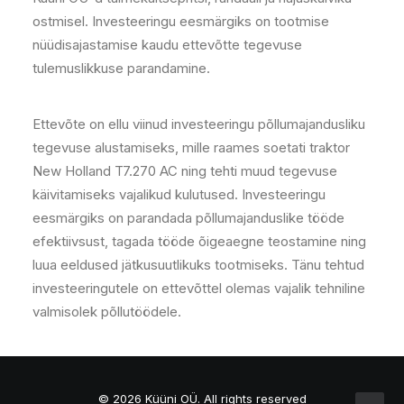
ostmisel. Investeeringu eesmärgiks on tootmise
nüüdisajastamise kaudu ettevõtte tegevuse
tulemuslikkuse parandamine.
Ettevõte on ellu viinud investeeringu põllumajandusliku
tegevuse alustamiseks, mille raames soetati traktor
New Holland T7.270 AC ning tehti muud tegevuse
käivitamiseks vajalikud kulutused. Investeeringu
eesmärgiks on parandada põllumajanduslike tööde
efektiivsust, tagada tööde õigeaegne teostamine ning
luua eeldused jätkusuutlikuks tootmiseks. Tänu tehtud
investeeringutele on ettevõttel olemas vajalik tehniline
valmisolek põllutöödele.
© 2026 Küüni OÜ.
All rights reserved