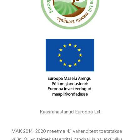
Kaasrahastanud Euroopa Liit
MAK 2014–2020 meetme 4.1 vahenditest toetatakse
Küüni OÜ-d taimekaitsepritsi, randaali ja hajuskülviku