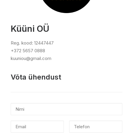
Küüni OÜ
Reg. kood: 12447447
+372 5657 0888
kuuniou@gmail.com
Võta ühendust